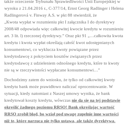
także orzeczenie Trybunału Sprawiedliwości Unii Europejskiej w
wyroku z 21.04.2016 r., C-377/14, Ernst Georg Radlinger i Helena
Radlingerová v. Finway A.S. w pkt 88 stwierdził, że
„Kwota wypłat w rozumieniu pkt I załącznika I do dyrektywy
2008/48 odpowiada więc całkowitej kwocie kredytu w rozumieniu
art. 3 lit. l) rzeczonej dyrektywy.” Oraz pkt 91 „…całkowita kwota
kredytu i kwota wypłat określają całość kwot udostępnianych
konsumentowi, co wyklucza kwoty powiązane przez
kredytodawcę z pokryciem kosztów związanych przez
kredytodawcę z udzieleniem odnośnego kredytu, które to kwoty
nie są w rzeczywistości wypłacane konsumentowi…”
Dochodzimy zatem do wniosku, że tylko od całkowitej kwoty
kredytu bank może prawidłowo naliczać oprocentowanie. W
sytuacji, kiedy natomiast z Naszej umowy wynika, że bank
kredytował koszty kredytu, wówczas
nie da się na tej podstawie
określić żadnego poziomu RRSO! Bank określając wartość
RRSO zrobił błąd, bo wziął pod uwagę zupełnie inne wartości
niż te, które narzuca nie tylko ustawa, ale także dyrektywa.