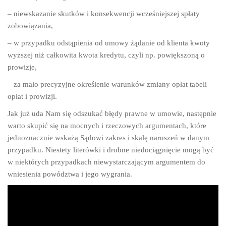
– niewskazanie skutków i konsekwencji wcześniejszej spłaty
zobowiązania,
– w przypadku odstąpienia od umowy żądanie od klienta kwoty
wyższej niż całkowita kwota kredytu, czyli np. powiększoną o
prowizje,
– za mało precyzyjne określenie warunków zmiany opłat tabeli
opłat i prowizji.
Jak już uda Nam się odszukać błędy prawne w umowie, następnie
warto skupić się na mocnych i rzeczowych argumentach, które
jednoznacznie wskażą Sądowi zakres i skalę naruszeń w danym
przypadku. Niestety literówki i drobne niedociągnięcie mogą być
w niektórych przypadkach niewystarczającym argumentem do
wniesienia powództwa i jego wygrania.