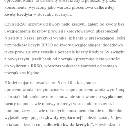
oprocentowania, to całkowity koszt kredytu ponoszony przez
konsumenta, wyrażony jako wartość procentowa
całkowitej
kwoty kredytu
w stosunku rocznym.
Czyli RRSO liczymy od kwoty netto kredytu, zatem od kwoty bez
uwzględnienia kosztów prowizji i kredytowanych ubezpieczeń.
Niestety z Naszej praktyki wynika, iż banki w przeważającej ilości
przypadków liczyły RRSO od kwoty uwzględniającej dodatkowo
także prowizję oraz wszelkie pozostałe koszty kredytu. W związku
z powyższym, jeżeli bank od początku przyjmuje takie wartości
do wyliczenia RRSO, wówczas wskazane wartości od samego
początku są błędne.
Z kolei mając na uwadze art. 5 ust 10 u.k.k., stopa
oprocentowania kredytu oznacza stopę oprocentowania wyrażoną
jako stałe lub zmienne oprocentowanie stosowane do
wypłaconej
kwoty
na podstawie umowy o kredyt w stosunku rocznym. I
pomimo, że w ustawie o kredycie konsumenckim nie ma literalnie
wyjaśnionego pojęcia „
kwoty wypłaconej
” należy uznać, że jest
to ta sama kwota co „
całkowita kwota kredytu”.
Potwierdza to