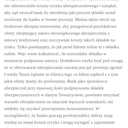
nie odzwierciedla kosztu ryzyka ubezpieczeniowego i zażądać,
aby sąd wezwał bank do określenia jaki procent składki został
zwrócony do banku w formie prowizji. Można także zlecić np.
brokerowi ubezpieczeniowemu, aby przegotował przykładowe
oferty obejmujący zakres obowiązkowego ubezpieczenia z
umowy kredytowej oraz rzeczywiste koszty takich składek na
rynku. Tylko pamiętajmy, że jak pesel klienta rośnie to i składka
rośnie. Więc warto kalkulować, ile wynosiłaby składka w
momencie podpisania umowy. Dodatkowo trzeba brać pod uwagę,
że w oferowanym ubezpieczaniu zawarta jest już prowizja agenta!
I wtedy Nasze żądanie to różnica tego co klient zapłacił a z tym
jakie oferty mamy do porównania. Bank jako sprzedawca
ubezpieczeń przy masowej ilości podpisywania składek
ubezpieczeniowych w danym Towarzystwie, powinien otrzymać
warunki ubezpieczenia na znacznie lepszych warunkach, niż
udałoby się uzyskać przeciętnemu konsumentowi. W
szczególności, że banku pracują profesjonaliści, którzy mają
wiedzę na temat kosztu ryzyka i mogą wystąpić z zapytaniem