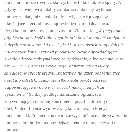
konsument może również skorzystać w trakcie okresu spłaty. A
gdyby ustawodawca miałby zamiar uznania daty wykonania
umowy za datę udzielenia kredytu większość przepisów
określające przedmiotowe uprawienie nie miałaby sensu.
Przykładem może być chociażby art. 33a. u.k.k.:
„W przypadku
gdy łączna wysokość opłat z tytułu zaległości w spłacie kredytu, o
których mowa w art. 30 ust. 1 pkt 11, oraz odsetek za opóźnienie
naliczonych konsumentowi przekracza kwotę odpowiadającą
kwocie odsetek maksymalnych za opóźnienie, o których mowa w
art. 481 § 2 1 Kodeksu cywilnego, obliczonych od kwoty
zaległości w spłacie kredytu, należnych na dzień pobrania tych
opłat lub odsetek, należy się tylko kwota opłat i odsetek
odpowiadająca kwocie tych odsetek maksymalnych za
opóźnienie.”
Sankcji podlega naruszenie ograniczeń
zapewniających ochronę konsumenta przed nadmiernym
obciążeniem finansowym w związku z umową o kredyt
konsumencki. Zdarzenie takie może wystąpić na etapie zawierania
umowy albo dopiero na późniejszym etapie obowiązywania
umowy.