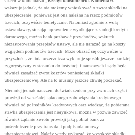
Czech w komentarzu „
Kredyt konsumencki. Komentarz”
wskazuje jednak, że nie możemy wnioskować o zwrot składki na
ubezpieczenie, ponieważ jest ona należna na rzecz podmiotów
trzecich, oczywiście teoretycznie. Natomiast zgodnie z wolą
ustawodawcy, stosując uprawnienie wynikające z sankcji kredytu
darmowego, można bank pozbawić przychodów, wskutek
niezastosowania przepisów ustawy, ale nie narażać go na koszty
względem podmiotów trzecich. Może okazać się oczywiście w
przyszłości, że linia orzecznicza wyklaruje sposób jeszcze bardziej
rygorystyczny w stosunku do instytucji finansowych i sądy będą
również zasądzać zwrot kosztów poniesionej składki
ubezpieczeniowej. Ale na to musimy jeszcze chwilę poczekać.
Niemniej jednak nauczeni doświadczeniem przy zwrotach części
prowizji od wcześniej spłaconego zobowiązania kredytowego
również od pośredników kredytowych oraz wiedząc, że pobierana
stawka ubezpieczenia jest nierynkowa, można w pozwie zawrzeć
również żądanie zwrotu prowizji jaką pobrał bank za
pośredniczenie przy transakcji podpisania umowy
ubezpieczeniowej. Należy wtedy wykazać, że wysokość składki