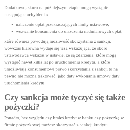
Dodatkowo, skoro na późniejszym etapie mogą wystąpić
następujące uchybienia:
naliczenie opłat przekraczających limity ustawowe,
wezwanie konsumenta do uiszczenia nadmiarowych opłat,
które również powodują możliwość skorzystania z sankcji,
wówczas klarowna wydaje się teza wskazująca, że skoro
ustawodawca wskazał w ustawie, że są zdarzenia, które mogą
wystąpić nawet kilka lat po uruchomieniu kredytu, a które
umożliwiają konsumentowi prawo skorzystania z sankcji to na
pewno nie można traktować, jako daty wykonania umowy daty
uruchomienia kredytu.
Czy sankcja może tyczyć się także
pożyczki?
Ponadto, bez względu czy brałeś kredyt w banku czy pożyczkę w
firmie pożyczkowej możesz skorzystać z sankcji kredytu