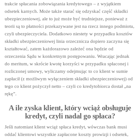
trakcie spłacania zobowiązania kredytowego – z wyjątkiem
odsetek karnych. Może także starać się odzyskać część składki
ubezpieczeniowej, ale to już może być trudniejsze, ponieważ z
teorii są to płatności przekazywane jest na rzecz innego podmiotu,
czyli ubezpieczyciela. Dodatkowo niestety w przypadku kosztów
składki ubezpieczeniowej linia orzecznicza dopiero zaczyna się
kształtować, zatem każdorazowo zależeć ona będzie od
orzeczenia Sądu w konkretnym postępowaniu. Wracając jednak
do meritum, w skrócie kwotę korzyści w przypadku spłaconej i
rozliczonej umowy, wyliczamy odejmując to co klient w sumie
zapłacił (z możliwym wyłączeniem składki ubezpieczeniowej) od
tego co klient pożyczył netto – czyli co kredytobiorca dostał „na
rękę”.
A ile zyska klient, który wciąż obsługuje
kredyt, czyli nadal go spłaca?
Jeśli natomiast klient wciąż spłaca kredyt, wówczas bank musi
oddać klientowi wszystkie zapłacone koszty prowizji i odsetek,