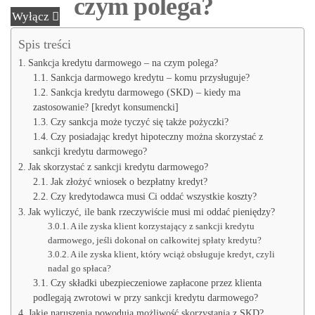
czym polega?
Wyłącz
Spis treści
Sankcja kredytu darmowego – na czym polega?
Sankcja darmowego kredytu – komu przysługuje?
Sankcja kredytu darmowego (SKD) – kiedy ma
zastosowanie? [kredyt konsumencki]
Czy sankcja może tyczyć się także pożyczki?
Czy posiadając kredyt hipoteczny można skorzystać z
sankcji kredytu darmowego?
Jak skorzystać z sankcji kredytu darmowego?
Jak złożyć wniosek o bezpłatny kredyt?
Czy kredytodawca musi Ci oddać wszystkie koszty?
Jak wyliczyć, ile bank rzeczywiście musi mi oddać pieniędzy?
A ile zyska klient korzystający z sankcji kredytu
darmowego, jeśli dokonał on całkowitej spłaty kredytu?
A ile zyska klient, który wciąż obsługuje kredyt, czyli
nadal go spłaca?
Czy składki ubezpieczeniowe zapłacone przez klienta
podlegają zwrotowi w przy sankcji kredytu darmowego?
Jakie naruszenia powodują możliwość skorzystania z SKD?