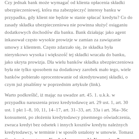
Czy jednak bank może wymagać od klienta opłacenia składki
ubezpieczeniowej, która ma zabezpieczyć interesy banku w
przypadku, gdy klient nie będzie w stanie spłacać kredytu? Co do
zasady składka ubezpieczeniowa nie powinna służyć osiąganiu
dodatkowych dochodów dla banku. Bank działając jako agent
inkasował często wysokie prowizje w zamian za zawiązanie
umowy z klientem. Często zdarzało się, że składka była
nierynkowo wysoka i większość tej składki wracała do banku,
jako ukryta prowizja. Dla wielu banków składka ubezpieczeniowa
była nie tylko sposobem na dodatkowy zarobek mało tego, wiele
banków pobierało oprocentowanie od skredytowanej składki, o
czym już pisaliśmy w poprzednim artykule (link).
Warto podkreślić, iż mając na uwadze art. 45. 1. u.k.k. w
przypadku naruszenia przez kredytodawcę art. 29 ust. 1, art. 30
ust. 1 pkt 1–8, 10, 11, 14–17, art. 31–33, art. 33a i art. 36a–36c
konsument, po złożeniu kredytodawcy pisemnego oświadczenia,
zwraca kredyt bez odsetek i innych kosztów kredytu należnych
kredytodawcy, w terminie i w sposób ustalony w umowie. Tomasz