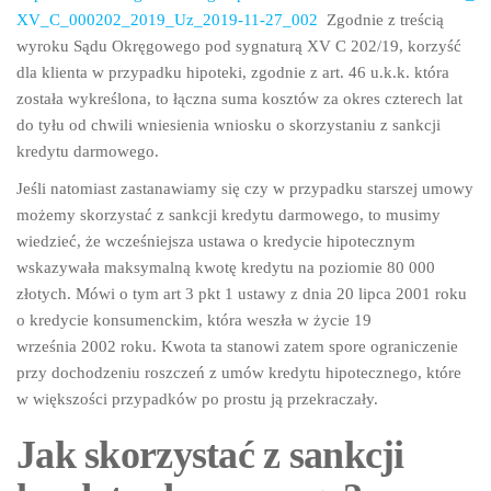
XV_C_000202_2019_Uz_2019-11-27_002
Zgodnie z treścią
wyroku Sądu Okręgowego pod sygnaturą XV C 202/19, korzyść
dla klienta w przypadku hipoteki, zgodnie z art. 46 u.k.k. która
została wykreślona, to łączna suma kosztów za okres czterech lat
do tyłu od chwili wniesienia wniosku o skorzystaniu z sankcji
kredytu darmowego.
Jeśli natomiast zastanawiamy się czy w przypadku starszej umowy
możemy skorzystać z sankcji kredytu darmowego, to musimy
wiedzieć, że wcześniejsza ustawa o kredycie hipotecznym
wskazywała maksymalną kwotę kredytu na poziomie 80 000
złotych. Mówi o tym art 3 pkt 1 ustawy z dnia 20 lipca 2001 roku
o kredycie konsumenckim, która weszła w życie 19
września 2002 roku. Kwota ta stanowi zatem spore ograniczenie
przy dochodzeniu roszczeń z umów kredytu hipotecznego, które
w większości przypadków po prostu ją przekraczały.
Jak skorzystać z sankcji