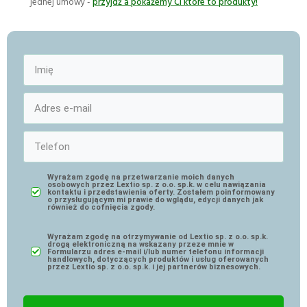
jednej umowy -
przyjdź a pokażemy Ci które to produkty!
Wyrażam zgodę na przetwarzanie moich danych
osobowych przez Lextio sp. z o.o. sp.k. w celu nawiązania
kontaktu i przedstawienia oferty. Zostałem poinformowany
o przysługującym mi prawie do wglądu, edycji danych jak
również do cofnięcia zgody.
Wyrażam zgodę na otrzymywanie od Lextio sp. z o.o. sp.k.
drogą elektroniczną na wskazany przeze mnie w
Formularzu adres e-mail i/lub numer telefonu informacji
handlowych, dotyczących produktów i usług oferowanych
przez Lextio sp. z o.o. sp.k. i jej partnerów biznesowych.