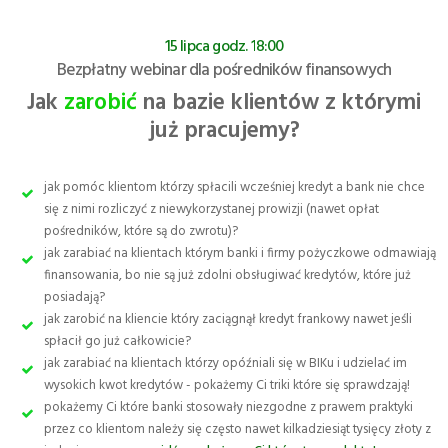
15 lipca godz. 18:00
Bezpłatny webinar dla pośredników finansowych
Jak
zarobić
na bazie klientów z którymi
już pracujemy?
jak pomóc klientom którzy spłacili wcześniej kredyt a bank nie chce
się z nimi rozliczyć z niewykorzystanej prowizji (nawet opłat
pośredników, które są do zwrotu)?
jak zarabiać na klientach którym banki i firmy pożyczkowe odmawiają
finansowania, bo nie są już zdolni obsługiwać kredytów, które już
posiadają?
jak zarobić na kliencie który zaciągnął kredyt frankowy nawet jeśli
spłacił go już całkowicie?
jak zarabiać na klientach którzy opóźniali się w BIKu i udzielać im
wysokich kwot kredytów - pokażemy Ci triki które się sprawdzają!
pokażemy Ci które banki stosowały niezgodne z prawem praktyki
przez co klientom należy się często nawet kilkadziesiąt tysięcy złoty z