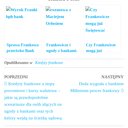
Sprawa Frankowa
Frankowicze i
Czy Frankowicze
przeciwko Bank
ugody z bankami.
mogą już
BPH – Wyrok
Rozmowa z
Świętować?
Maciejem Orłosiem
Opublikowano w
Kredyty frankowe
Nawigacja
Poprzedni
Na
POPRZEDNI
NASTĘPNY
wpis
wp
Kredyty frankowe a stopy
Doda wygrała z bankiem
wpisu
procentowe i kursy walutowe –
Millenium proces frankowy
jakie są prawdopodobne
scenariusze dla osób idących na
ugody z bankami oraz tych
którzy wejdą na ścieżkę sądową