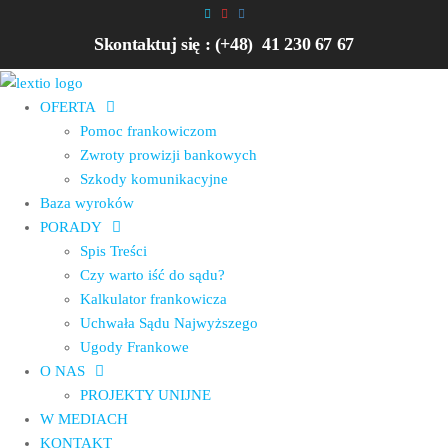
Przejdź
do
Skontaktuj się : (+48) 41 230 67 67
treści
OFERTA
Pomoc frankowiczom
Zwroty prowizji bankowych
Szkody komunikacyjne
Baza wyroków
PORADY
Spis Treści
Czy warto iść do sądu?
Kalkulator frankowicza
Uchwała Sądu Najwyższego
Ugody Frankowe
O NAS
PROJEKTY UNIJNE
W MEDIACH
KONTAKT