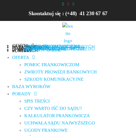
Skontaktuj się : (+48) 41 230 67 67
OFERTA
POMOC FRANKOWICZOM
ZWROTY PROWIZJI BANKOWYCH
SZKODY KOMUNIKACYJNE
BAZA WYROKÓW
PORADY
SPIS TREŚCI
CZY WARTO IŚĆ DO SĄDU?
KALKULATOR FRANKOWICZA
UCHWAŁA SĄDU NAJWYŻSZEGO
UGODY FRANKOWE
O NAS
PROJEKTY UNIJNE
W MEDIACH
KONTAKT
OFERTA
POMOC FRANKOWICZOM
ZWROTY PROWIZJI BANKOWYCH
SZKODY KOMUNIKACYJNE
BAZA WYROKÓW
PORADY
SPIS TREŚCI
CZY WARTO IŚĆ DO SĄDU?
KALKULATOR FRANKOWICZA
UCHWAŁA SĄDU NAJWYŻSZEGO
UGODY FRANKOWE