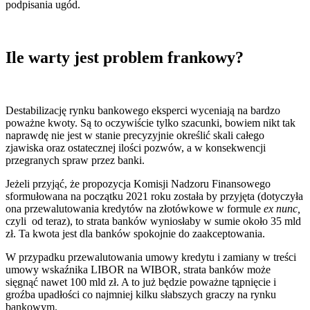
podpisania ugód.
Ile warty jest problem frankowy?
Destabilizację rynku bankowego eksperci wyceniają na bardzo
poważne kwoty. Są to oczywiście tylko szacunki, bowiem nikt tak
naprawdę nie jest w stanie precyzyjnie określić skali całego
zjawiska oraz ostatecznej ilości pozwów, a w konsekwencji
przegranych spraw przez banki.
Jeżeli przyjąć, że propozycja Komisji Nadzoru Finansowego
sformułowana na początku 2021 roku została by przyjęta (dotyczyła
ona przewalutowania kredytów na złotówkowe w formule
ex nunc,
czyli
od teraz), to strata banków wyniosłaby w sumie około 35 mld
zł. Ta kwota jest dla banków spokojnie do zaakceptowania.
W przypadku przewalutowania umowy kredytu i zamiany w treści
umowy wskaźnika LIBOR na WIBOR, strata banków może
sięgnąć nawet 100 mld zł. A to już będzie poważne tąpnięcie i
groźba upadłości co najmniej kilku słabszych graczy na rynku
bankowym.