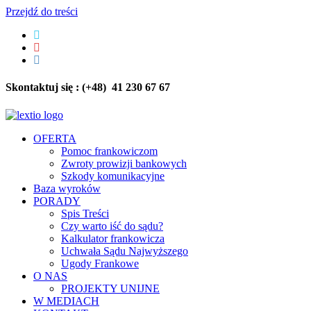
Przejdź do treści
Skontaktuj się : (+48) 41 230 67 67
OFERTA
Pomoc frankowiczom
Zwroty prowizji bankowych
Szkody komunikacyjne
Baza wyroków
PORADY
Spis Treści
Czy warto iść do sądu?
Kalkulator frankowicza
Uchwała Sądu Najwyższego
Ugody Frankowe
O NAS
PROJEKTY UNIJNE
W MEDIACH