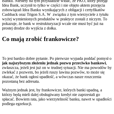
Banku. Niestety na tym przykładzie widać, że PKO, który przejął
Idea Bank, uczynił to tylko w części i nie objęto aktem przejęcia
zobowiązań Idea Banku wynikających z obligacji i certyfikatów
Cashback oraz Trigon S.A. W związku z tym wierzyciele z tytułu
wyżej wymienionych produktów w praktyce zostali z niczym. To
pokazuje, że bank w restrukturyzacji wcale nie musi być już na
prostej drodze do wyjścia z dołka.
Co mają zrobić frankowicze?
To jest bardzo dobre pytanie. Po pierwsze wypada poddać pomysł o
jak najszybszym złożeniu jednak pozwu przeciwko bankowi
,
zwłaszcza, jeżeli jest już on w trudnej sytuacji. Nie ma powodów by
zwlekać z pozwem, bo jeżeli ruszy lawina pozwów, to może się
okazać, że bank ogłosi upadłość, a wówczas nasze roszczenia
pozostaną bez adresata.
Ważnym jednak jest, by frankowicze, których banki upadną, a
którzy będą mieli dalej obsługiwany kredyt nie zaprzestali go
spłacać. Bowiem rata, jako wierzytelność banku, nawet w upadłości
podlega egzekucji.