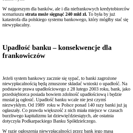
W najgorszym dla banków, ale i dla niefrankowych kredytobiorców
scenariuszu
strata może sięgnąć 240 mld zł.
To była by już
katastrofa dla polskiego systemu bankowego, który mógłby stać się
niewypłacalny.
Upadłość banku – konsekwencje dla
frankowiczów
Jeżeli system bankowy zacznie się sypać, to banki zagrożone
niewypłacalnością będą zmuszone składać wnioski o upadłość. Na
podstawie prawa upadłościowego z 28 lutego 2003 roku, bank, jako
przedsiębiorca posiada bowiem zdolność upadłościową i będzie
musiał ją ogłosić. Upadłość banku wcale nie jest czymś
niezwykłym. Od 1989 roku w Polsce ponad 140 razy banki już ją
ogłaszały. Co prawda większość z nich miała miejsce w czasach
burzliwego kapitalizmu lat dziewięćdziesiątych, ale ostatnia
dotyczyła Podkarpackiego Banku Spółdzielczego.
W razie ogłoszenia niewypłacalności przez bank jego masą