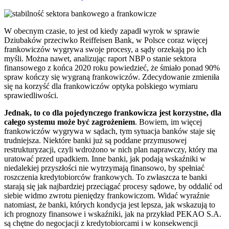
W obecnym czasie, to jest od kiedy zapadł wyrok w sprawie
Dziubaków przeciwko Reiffeisen Bank, w Polsce coraz więcej
frankowiczów wygrywa swoje procesy, a sądy orzekają po ich
myśli. Można nawet, analizując raport NBP o stanie sektora
finansowego z końca 2020 roku powiedzieć, że śmiało ponad 90%
spraw kończy się wygraną frankowiczów. Zdecydowanie zmieniła
się na korzyść dla frankowiczów optyka polskiego wymiaru
sprawiedliwości.
Jednak, to co dla pojedynczego frankowicza jest korzystne, dla
całego systemu może być zagrożeniem
. Bowiem, im więcej
frankowiczów wygrywa w sądach, tym sytuacja banków staje się
trudniejsza. Niektóre banki już są poddane przymusowej
restrukturyzacji, czyli wdrożono w nich plan naprawczy, który ma
uratować przed upadkiem. Inne banki, jak podają wskaźniki w
niedalekiej przyszłości nie wytrzymają finansowo, by spełniać
roszczenia kredytobiorców frankowych. To zwłaszcza te banki
starają się jak najbardziej przeciągać procesy sądowe, by oddalić od
siebie widmo zwrotu pieniędzy frankowiczom. Widać wyraźnie
natomiast, że banki, których kondycja jest lepsza, jak wskazują to
ich prognozy finansowe i wskaźniki, jak na przykład PEKAO S.A.
są chętne do negocjacji z kredytobiorcami i w konsekwencji