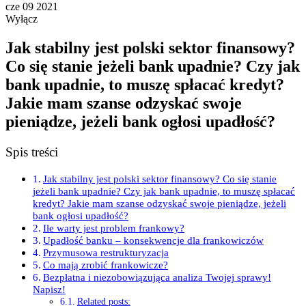
cze
09
2021
Wyłącz
Jak stabilny jest polski sektor finansowy?
Co się stanie jeżeli bank upadnie? Czy jak
bank upadnie, to muszę spłacać kredyt?
Jakie mam szanse odzyskać swoje
pieniądze, jeżeli bank ogłosi upadłość?
Spis treści
Jak stabilny jest polski sektor finansowy? Co się stanie
jeżeli bank upadnie? Czy jak bank upadnie, to muszę spłacać
kredyt? Jakie mam szanse odzyskać swoje pieniądze, jeżeli
bank ogłosi upadłość?
Ile warty jest problem frankowy?
Upadłość banku – konsekwencje dla frankowiczów
Przymusowa restrukturyzacja
Co mają zrobić frankowicze?
Bezpłatna i niezobowiązująca analiza Twojej sprawy!
Napisz!
Related posts: