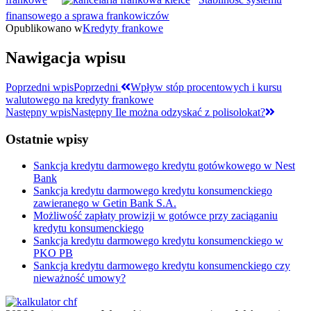
finansowego a sprawa frankowiczów
Opublikowano w
Kredyty frankowe
Nawigacja wpisu
Poprzedni wpis
Poprzedni
Wpływ stóp procentowych i kursu
walutowego na kredyty frankowe
Następny wpis
Następny
Ile można odzyskać z polisolokat?
Ostatnie wpisy
Sankcja kredytu darmowego kredytu gotówkowego w Nest
Bank
Sankcja kredytu darmowego kredytu konsumenckiego
zawieranego w Getin Bank S.A.
Możliwość zapłaty prowizji w gotówce przy zaciąganiu
kredytu konsumenckiego
Sankcja kredytu darmowego kredytu konsumenckiego w
PKO PB
Sankcja kredytu darmowego kredytu konsumenckiego czy
nieważność umowy?