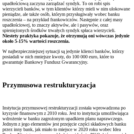
upadłościową zaczyna zarządzać syndyk. To on robi spis
wierzycieli banków, w tym klientów którzy mieli w nim ulokowane
pieniądze, ale także osób, którym przysługiwały wobec banku
roszczenia – na przykład frankowiczów. Następnie z całej masy
upadłościowej, to znaczy aktywów, ale i pasywów, oraz
spieniężonych środków trwałych syndyk spłaca wierzycieli.
Niestety praktyka pokazuje, że otrzymują oni wówczas jedynie
około 5-15% wartości roszczenia.
W najbezpieczniejszej sytuacji są jedynie klienci banków, którzy
posiadali w nich mniejsze kwoty, do 100 000 euro, które to
gwarantuje Bankowy Fundusz Gwarancyjny.
Przymusowa restrukturyzacja
Instytucja przymusowej restrukturyzacji została wprowadzona po
kryzysie finansowym z 2010 roku. Jest to instytucja umożliwiająca
wdrożenie w banku zagrożonym upadkiem planu naprawczego.
Jednym z jego elementów jest przejęcie części składowych banku
przez inny bank, jak miało to miejsce w 2020 roku wobec Idea